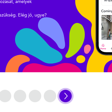
kozását, amelyek
szükség. Elég jó, ugye?