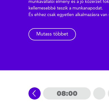
munkavállalói élmény és a jó közérzet fo
kellemesebbé teszik a munkanapodat.
És ehhez csak egyetlen alkalmazásra van 
Mutass többet
08:00