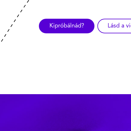
az épületedbe. Vizsgáltasd meg szeme
kerékpárszervizzel is várunk.
Tény: A concierge szolgáltatásunk igé
vérnyomásod a munkanap folyamán. Eg
Tény: Képes vagy nyomon követni mind
Kipróbálnád?
Lásd a v
60 percet is megtakaríthatsz.
Tény: Az autóhoz képest kerékpározáss
rendszerben, ami 37%-kal csökkentheti 
Tény: A szűrőprogramjainkon való aktív
takaríthatsz meg kilométerenként.
recepción.
Kipróbálnád?
Lásd a v
a problémákat.
Kipróbálnád?
Lásd a v
Kipróbálnád?
Kipróbálnád?
Lásd a v
Lásd a v
Kipróbálnád?
Lásd a v