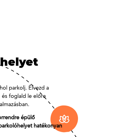
helyet
s
erékpáros
s
ezésedre
 velünk!
 új
 új
? Delegáld feladatlistádat
ztat, hogy milyen érdekes
sről, csomagfelvételről,
vagy területen ahol
l parkolj. Élvezd a
két sarokkal arrébb lévő
ágrendelésről, mi mindent
gaórát, hogy beindítsd a
és foglald le előre
i étteremben?
rkshopon ebédidőben, vagy
an a belépőkártya? A
ói kártyát az
kalmazásban.
al és egy jó itallal a
már a zsebedben van,
 Rengeteg parkolóhelyet
lő rendszerünk QR-
 More by HB Reavis
sorrendre épülő
n?
llett modern kerékpáros
kkenőmentesen
Tényleg mindenben
parkolóhelyet hatékonyan
ásokkal,
ég értesítést is kapsz,
d a napodat.
uk az orvosi rendeléseket
szezonális