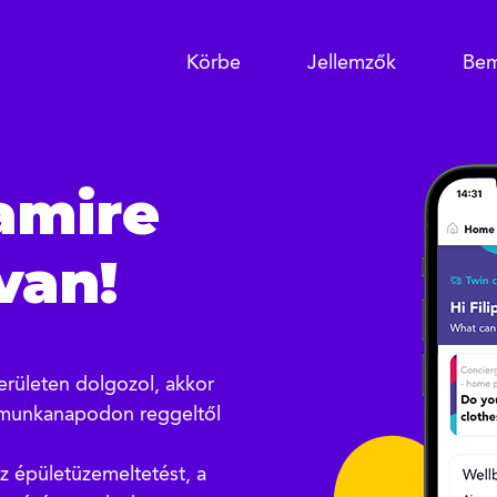
Körbe
Jellemzők
Bem
amire
van!
erületen dolgozol, akkor
 munkanapodon reggeltől
az épületüzemeltetést, a