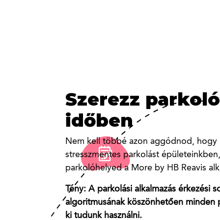
Szerezz parkoló
Zökkenőmente
Pattanj fel a k
Zökkenőmente
Állunk rendelk
Érezd jól magad
időben
megérkezés egy
trendre
megérkezés egy
Ki akar házimunkát végezni a nap végén
A More by HB Reavis alkalmazás tájéko
a More-ra! Legyen szó postai ügyintézé
események vannak abban az épületben 
környezetbe
környezetbe
Nem kell többé azon aggódnod, hogy ho
Ebédidő! Kerékpározz vagy robogj át a 
tisztításról, autófelügyeletről vagy vir
éppen tartózkodsz. Élvezd a reggeli jó
stresszmentes parkolást épületeinkben, 
új bisztróba. Találkozód van egy közel
elintézünk.
napodat, vegyél részt egy kreatív wo
Minden reggel ugyanaz a kérdés: hol v
Vendégeidnek nem kell felvenni látogat
parkolóhelyed a More by HB Reavis al
fejezd be a napod egy inspiráló előadáss
legtöbb épületünk esetében a kártya 
Saját biciklivel jönnél? Nem probléma.
előcsarnokban. A modern látogatókeze
Megint esik az eső? Foglalj esernyőt a
kezedben.
Tény: A parkolási alkalmazás érkezési 
egész pontosan a telefonodon. Váratla
biztosítunk a kerékpárok számára, eme
kódokat küld vendégeidnek, hogy zö
alkalmazással, és add vissza másnap. 
algoritmusának köszönhetően minden 
szolgáltatásokkal, például szerelő állom
bejuthassanak az irodádba. Ezen felül m
segítünk, hogy hatékonyabban tölthes
Nem szeretsz orvoshoz járni? Mi elhozz
ki tudunk használni.
szárítóhelyiségekkel, törölközőkkel és 
amikor vendégeid megérkeznek.