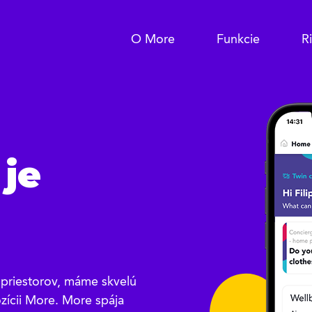
O More
Funkcie
R
 je
 priestorov, máme skvelú
zícii More. More spája