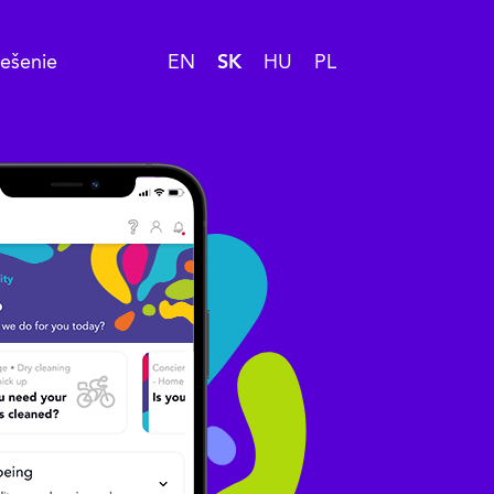
iešenie
EN
SK
HU
PL