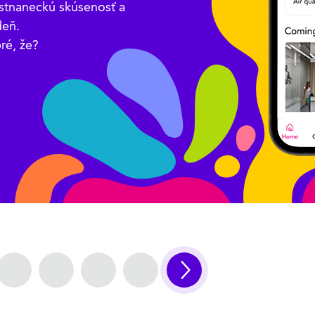
stnaneckú skúsenosť a
deň.
ré, že?