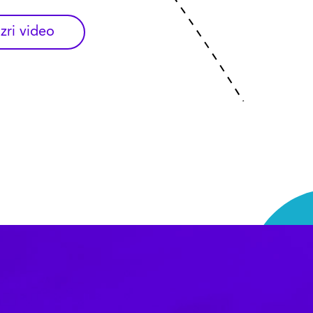
počas pracovného dňa.
š ušetriť až 60 minút
zri video
g na km CO2 v porovnaní s
h zameraných na wellbeing
zri video
zri video
zri video
zri video